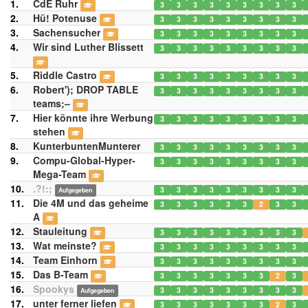
1.
CdE Ruhr
3
3
3
3
3
3
3
3
3
2.
Hü! Potenuse
3
3
3
3
3
3
3
3
3
3.
Sachensucher
3
3
3
3
3
3
3
3
3
4.
Wir sind Luther Blissett
3
3
3
3
3
3
3
3
3
5.
Riddle Castro
3
3
3
3
3
3
3
3
3
6.
Robert'); DROP TABLE
3
3
3
3
3
3
3
3
3
teams;–
7.
Hier könnte ihre Werbung
3
3
3
3
3
3
3
3
3
stehen
8.
KunterbuntenMunterer
3
3
3
3
3
3
3
3
3
9.
Compu-Global-Hyper-
3
3
3
3
3
3
3
3
3
Mega-Team
10.
.?!:;
3
3
3
3
3
3
3
3
3
Aufgegeben
11.
Die 4M und das geheime
3
3
3
3
3
3
2
3
3
A
12.
Stauleitung
3
3
3
3
3
3
3
3
3
13.
Wat meinste?
3
3
3
3
3
3
3
3
3
14.
Team Einhorn
3
3
3
3
3
3
3
3
3
15.
Das B-Team
3
3
3
3
3
3
3
2
3
16.
Spookys
3
3
3
3
3
3
3
3
3
Aufgegeben
17.
unter ferner liefen
3
3
3
3
3
3
3
2
3