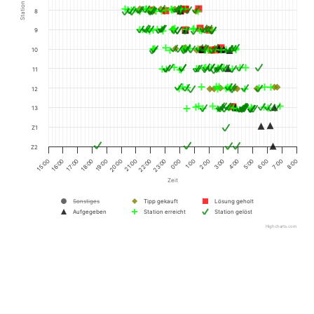
Station
8
9
10
11
12
13
Z1
Z2
7:00
0:00
17:00
3:00
20:00
6:00
23:00
16:00
2:00
19:00
5:00
22:00
15:00
8:00
1:00
18:00
4:00
21:00
Zeit
Sonstiges
Tipp gekauft
Lösung geholt
Aufgegeben
Station erreicht
Station gelöst
Highcharts.com