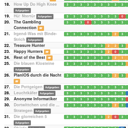
18.
How Up Do High Knee
3
3
3
3
3
3
3
3
3
Aufgegeben
19.
Hü! Ntertür
3
3
3
3
3
3
3
3
0
Aufgegeben
20.
The Gambling
3
3
3
0
3
3
3
3
3
Connection
21.
Irgend-Was mit Binde-
3
3
3
3
3
3
3
2
3
Strich
Aufgegeben
22.
Treasure Hunter
3
3
3
3
3
3
2
2
3
23.
Happy Hunters
3
3
3
3
3
3
2
0
3
24.
Rest of the Best
3
3
3
3
3
3
3
2
1
25.
Die blauen Klosteine
3
3
3
3
3
3
3
3
3
Aufgegeben
26.
PlanlOS durch die Nacht
3
3
3
3
3
3
3
2
3
27.
Die Pottgeigen
3
3
3
3
3
3
3
3
3
Aufgegeben
28.
Leuchtkäfer
3
3
3
3
3
3
3
3
3
Aufgegeben
29.
Anonyme Informatiker
3
3
3
3
3
3
3
3
3
30.
Dortwittchen und die ...
3
3
3
3
3
3
3
2
3
Strategen
Aufgegeben
31.
Die glorreichen 5
3
3
3
3
3
3
2
0
3
Aufgegeben