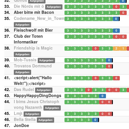
32.
Qbirds
3
3
3
3
3
3
3
3
0
Aufgegeben
33.
Die Nörds mit ö
3
3
3
3
3
3
3
0
3
Aufgegeben
34.
Aber bitte mit Bacon
3
3
3
3
3
3
3
3
0
35.
Codename_New_in_Town
3
3
3
3
3
3
3
0
Aufgegeben
36.
Fleischwolf mit Bier
3
3
3
3
3
3
3
0
37.
Club der Toten
3
3
3
3
3
3
3
0
0
Informatiker
38.
Friendship is Magic
3
3
3
3
0
3
3
2
1
Aufgegeben
39.
Mob-Tussis
3
3
3
3
3
3
0
Aufgegeben
40.
Trovatos Dortmund
3
3
3
3
3
3
0
Aufgegeben
41.
<script>alert("Hallo
3
3
3
3
0
3
3
0
Welt!");</script>
42.
Das Rudel
3
3
3
0
3
3
0
0
3
Aufgegeben
43.
HappyHappyDingDongs
3
3
3
3
3
0
44.
I bims Jesus Christoph
3
3
3
3
3
0
0
vong Nazareth
Aufgegeben
45.
Lmjt
3
3
3
3
3
0
0
Aufgegeben
46.
Bella Stella
3
3
3
3
0
Aufgegeben
47.
JonDoe